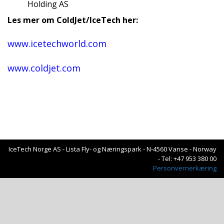
Holding AS
Les mer om ColdJet/IceTech her:
www.icetechworld.com
www.coldjet.com
IceTech Norge AS - Lista Fly- og Næringspark - N-4560 Vanse - Norway
- Tel: +47 953 380 00
Personvernerkæring